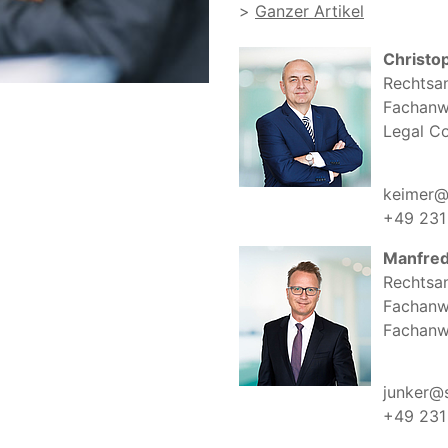
Ganzer Artikel
Christo
Rechtsa
Fachanwa
Legal Co
keimer@s
+49 231 
Manfred
Rechtsa
Fachanwa
Fachanwa
junker@s
+49 231 